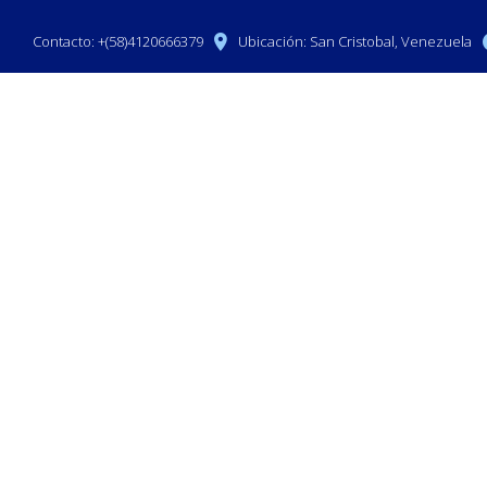
Contacto:
+(58)4120666379
Ubicación:
San Cristobal, Venezuela