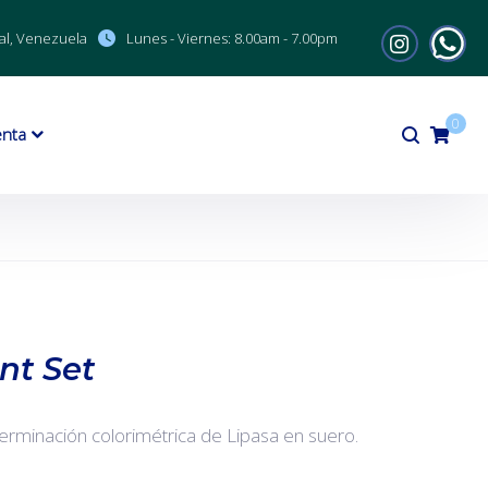
al, Venezuela
Lunes - Viernes:
8.00am - 7.00pm
0
enta
nt Set
terminación colorimétrica de Lipasa en suero.