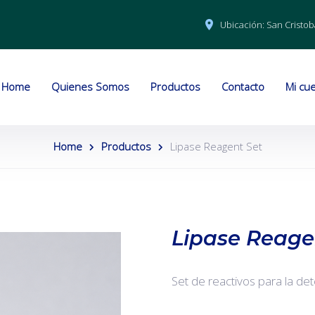
Ubicación:
San Cristob
Home
Quienes Somos
Productos
Contacto
Mi cu
Home
Productos
Lipase Reagent Set
Lipase Reage
Set de reactivos para la de