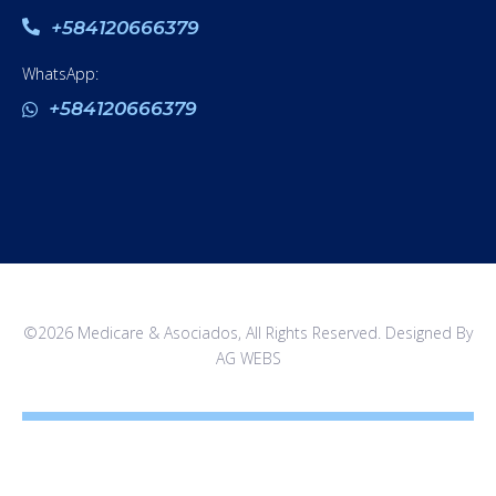
+584120666379
WhatsApp:
+584120666379
©2026 Medicare & Asociados, All Rights Reserved. Designed By
AG WEBS