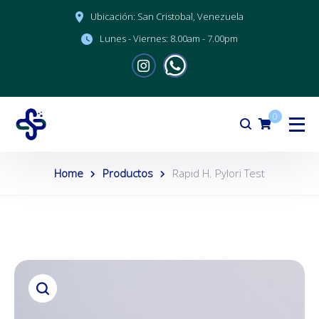
Ubicación:
San Cristobal, Venezuela
Lunes - Viernes:
8.00am - 7.00pm
0
Home
Productos
Rapid H. Pylori Test