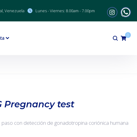
al, Venezuela
Lunes - Viernes:
8.00am - 7.00pm
0
ta
 Pregnancy test
paso con detección de gonadotropina coriónica humana