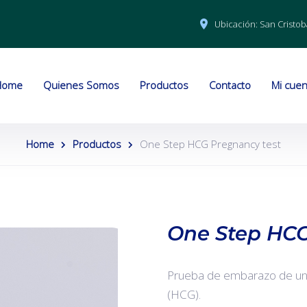
Ubicación:
San Cristob
Home
Quienes Somos
Productos
Contacto
Mi cuen
Home
Productos
One Step HCG Pregnancy test
One Step HCG
Prueba de embarazo de un 
(HCG).